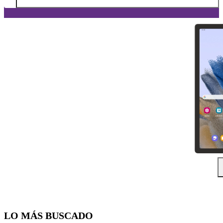
Diapositiva 1 de 5. Samsung Galaxy Tab A8 - Black - imagen 1
LO MÁS BUSCADO