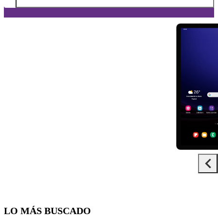
Diapositiva 1 de 5. Samsung Galaxy Tab S9 5G - Black - imagen 1
LO MÁS BUSCADO