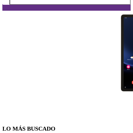
Diapositiva 1 de 5. Samsung Galaxy Tab S9 FE 5G - DarkGray - ima
LO MÁS BUSCADO