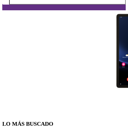
Diapositiva 1 de 5. Samsung Galaxy Tab S9 FE 5G - DarkGray - ima
LO MÁS BUSCADO