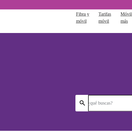
Fibra y
Tarifas
Móvil
móvil
móvil
más
¿qué buscas?