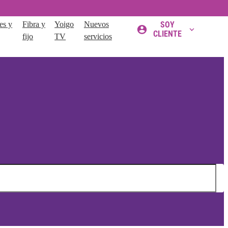
es y
Fibra y
Yoigo
Nuevos
SOY
CLIENTE
fijo
TV
servicios