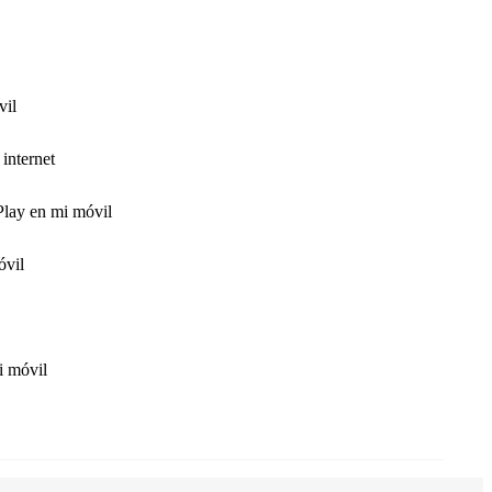
vil
internet
Play en mi móvil
óvil
i móvil