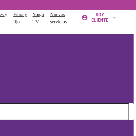
es y
Fibra y
Yoigo
Nuevos
SOY
CLIENTE
fijo
TV
servicios