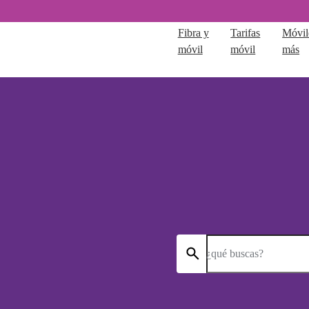
Fibra y
Tarifas
Móvil
móvil
móvil
más
¿qué buscas?