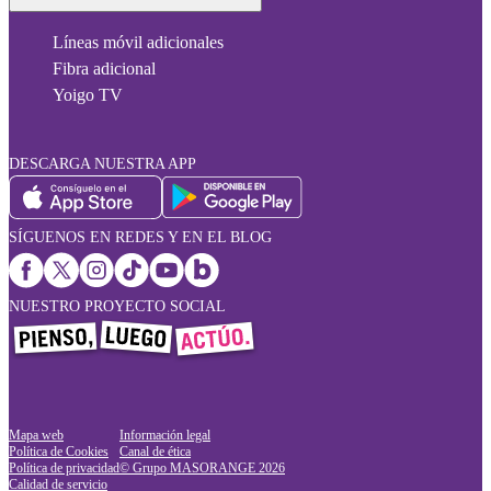
Líneas móvil adicionales
Fibra adicional
Yoigo TV
DESCARGA NUESTRA APP
SÍGUENOS EN REDES Y EN EL BLOG
NUESTRO PROYECTO SOCIAL
Mapa web
Información legal
Política de Cookies
Canal de ética
Política de privacidad
© Grupo MASORANGE
2026
Calidad de servicio