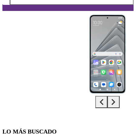
Diapositiva 1 de 5. Xiaomi Redmi Note 14 5G - LightSkyBlue - imag
LO MÁS BUSCADO