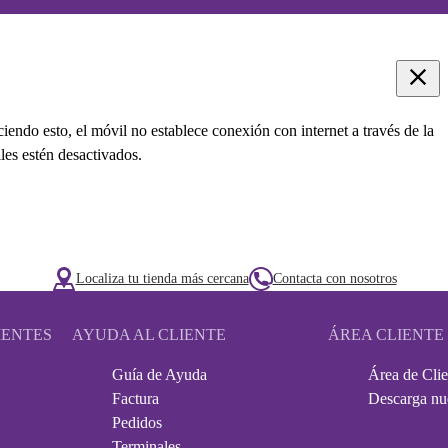
ciendo esto, el móvil no establece conexión con internet a través de la
les estén desactivados.
Localiza tu tienda más cercana
Contacta con nosotros
IENTES
AYUDA AL CLIENTE
ÁREA CLIENTE
Guía de Ayuda
Área de Clie
Factura
Descarga nu
Pedidos
Terminales