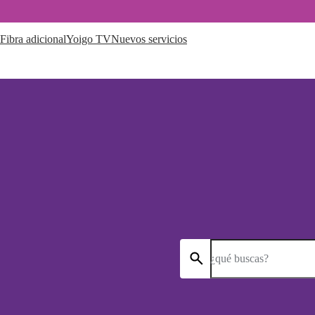
Fibra adicional
Yoigo TV
Nuevos servicios
¿qué buscas?