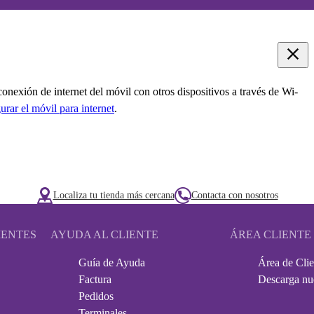
onexión de internet del móvil con otros dispositivos a través de Wi-
urar el móvil para internet
.
Localiza tu tienda más cercana
Contacta con nosotros
IENTES
AYUDA AL CLIENTE
ÁREA CLIENTE
Guía de Ayuda
Área de Clie
Factura
Descarga nu
Pedidos
Terminales